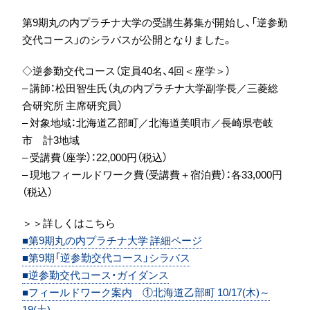
第9期丸の内プラチナ大学の受講生募集が開始し、「逆参勤
交代コース」のシラバスが公開となりました。
◇逆参勤交代コース（定員40名、4回＜座学＞）
– 講師：松田智生氏（丸の内プラチナ大学副学長／三菱総
合研究所 主席研究員）
– 対象地域：北海道乙部町／北海道美唄市／長崎県壱岐
市 計3地域
– 受講費（座学）：22,000円（税込）
– 現地フィールドワーク費（受講費＋宿泊費）：各33,000円
（税込）
＞＞詳しくはこちら
■第9期丸の内プラチナ大学 詳細ページ
■第9期「逆参勤交代コース」シラバス
■逆参勤交代コース・ガイダンス
■フィールドワーク案内 ①北海道乙部町 10/17(木)～
19(土)