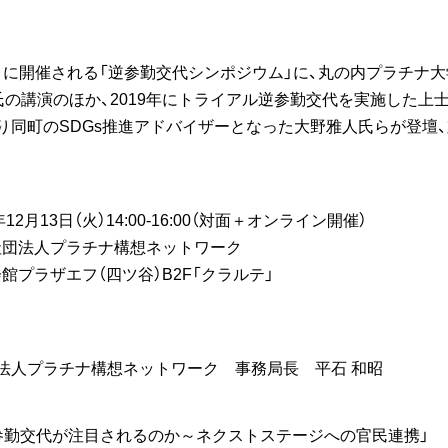
日（火）に開催される「逆参勤交代シンポジウム」に、丸の内プラチナ
氏の講演のほか、2019年にトライアル逆参勤交代を実施した上
り同町のSDGs推進アドバイザーとなった大野雅人氏らが登壇、
月13日（火）14:00-16:00（対面＋オンライン開催）
法人プラチナ構想ネットワーク
館プラザエフ（四ツ谷）B2F「クラルテ」
団法人プラチナ構想ネットワーク 事務局長 平石 和昭
逆参勤交代が注目されるのか～ネクストステージへの官民連携」