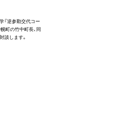
大学『逆参勤交代コー
士幌町の竹中町長、同
対談します。