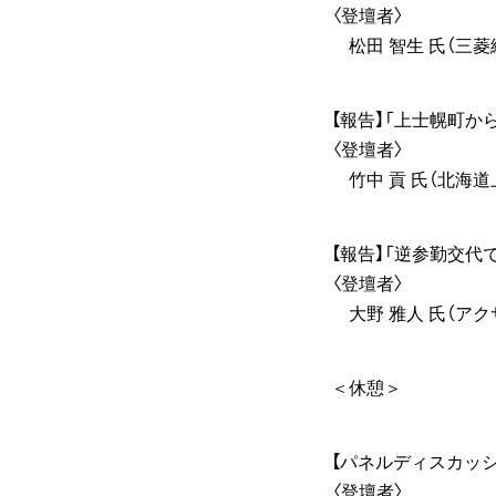
〈登壇者〉
松田 智生 氏（三菱
【報告】「上士幌町か
〈登壇者〉
竹中 貢 氏（北海道
【報告】「逆参勤交代
〈登壇者〉
大野 雅人 氏（アク
＜休憩＞
【パネルディスカッ
〈登壇者〉